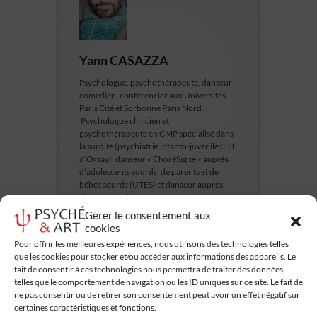
Yann CASAZZA
Psychologue, psychothérapeute, danseur-
comédien, conférencier aux Universités
Paris Cité et Sorbonne Paris Nord.
Psychologue clinicien et
psychothérapeute en CMP spécialisé dans
la surdité (psychiatrie infanto-juvénile C.H
d’Orsay), danseur « ChoréSigne » auprès
d’adolescents sourds, de parents et de
bébés sourds (UTES) et danseur auprès
d’enfants autistes.
Gérer le consentement aux
cookies
Pour offrir les meilleures expériences, nous utilisons des technologies telles
que les cookies pour stocker et/ou accéder aux informations des appareils. Le
fait de consentir à ces technologies nous permettra de traiter des données
telles que le comportement de navigation ou les ID uniques sur ce site. Le fait de
ne pas consentir ou de retirer son consentement peut avoir un effet négatif sur
certaines caractéristiques et fonctions.