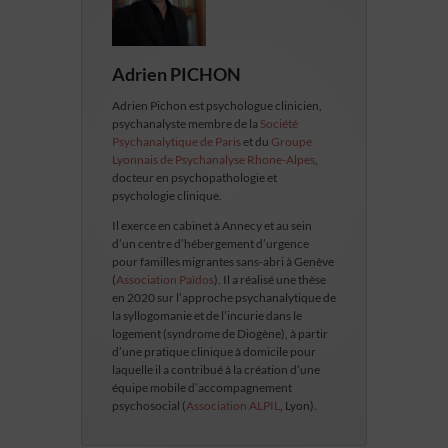
Adrien PICHON
Adrien Pichon est psychologue clinicien,
psychanalyste membre de la
Société
Psychanalytique de Paris
et du
Groupe
Lyonnais de Psychanalyse Rhone-Alpes
,
docteur en psychopathologie et
psychologie clinique.
Il exerce en cabinet à Annecy et au sein
d’un centre d’hébergement d’urgence
pour familles migrantes sans-abri à Genève
(
Association Païdos
). Il a réalisé une thèse
en 2020 sur l’approche psychanalytique de
la syllogomanie et de l’incurie dans le
logement (syndrome de Diogène), à partir
d’une pratique clinique à domicile pour
laquelle il a contribué à la création d’une
équipe mobile d’accompagnement
psychosocial (
Association ALPIL
, Lyon).