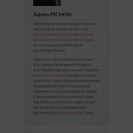
Adrien PICHON
Adrien Pichon est psychologue clinicien,
psychanalyste membre de la
Société
Psychanalytique de Paris
et du
Groupe
Lyonnais de Psychanalyse Rhone-Alpes
,
docteur en psychopathologie et
psychologie clinique.
Il exerce en cabinet à Annecy et au sein
d’un centre d’hébergement d’urgence
pour familles migrantes sans-abri à Genève
(
Association Païdos
). Il a réalisé une thèse
en 2020 sur l’approche psychanalytique de
la syllogomanie et de l’incurie dans le
logement (syndrome de Diogène), à partir
d’une pratique clinique à domicile pour
laquelle il a contribué à la création d’une
équipe mobile d’accompagnement
psychosocial (
Association ALPIL
, Lyon).