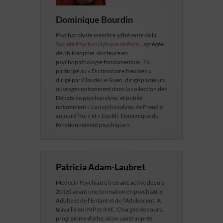
Dominique Bourdin
Psychanalyste membre adhérente de la
Société Psychanalytique de Paris
, agrégée
de philosophie, docteure en
psychopathologie fondamentale. J’ai
participé au « Dictionnaire freudien »
dirigé par Claude Le Guen, dirigé plusieurs
ouvrages notamment dans la collection des
Débats de psychanalyse, et publié
notamment « La psychanalyse, de Freud à
aujourd’hui » et « L’oubli. Dynamique du
fonctionnement psychique ».
Patricia Adam-Laubret
Médecin Psychiatre (retraite active depuis
2018) ayant une formation en psychiatrie
Adulte et de l’Enfant et de l’Adolescent. A
travaillé en IMP et IME. Chargée de cours,
programme d’éducation santé auprès