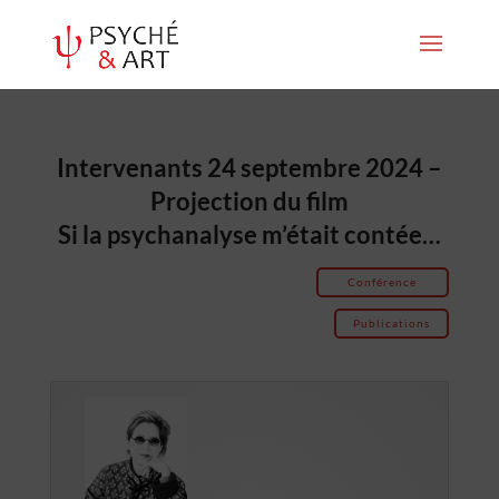
Intervenants 24 septembre 2024 –
Projection du film
Si la psychanalyse m’était contée…
Conférence
Publications