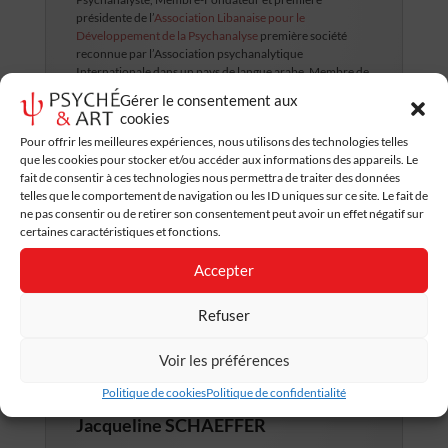
présidente de l’
Association Libanaise pour le
Développement de la Psychanalyse
première société
reconnue par l’Association psychanalytique
Internationale dans un pays de langue arabe, Membre de
la
Société Psychanalytique de Paris
et Membre-
Gérer le consentement aux
Formateur de l’
Association Psychanalytique
cookies
Internationale.
Pour offrir les meilleures expériences, nous utilisons des technologies telles
que les cookies pour stocker et/ou accéder aux informations des appareils. Le
fait de consentir à ces technologies nous permettra de traiter des données
Lire la suite
telles que le comportement de navigation ou les ID uniques sur ce site. Le fait de
ne pas consentir ou de retirer son consentement peut avoir un effet négatif sur
certaines caractéristiques et fonctions.
Accepter
Refuser
Voir les préférences
Politique de cookies
Politique de confidentialité
Jacqueline SCHAEFFER