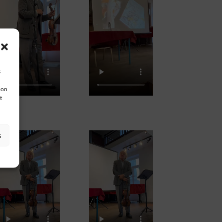
s
ion
t
s