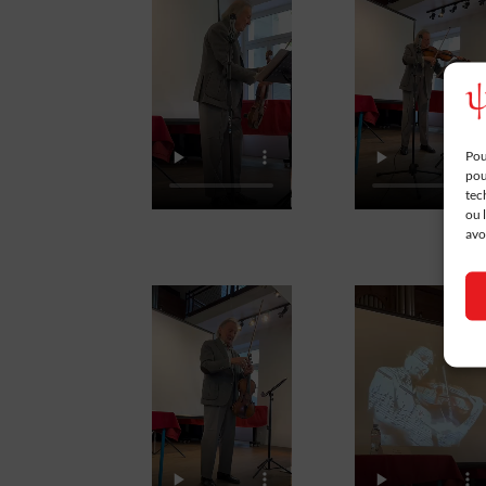
Pou
pou
tec
ou 
avo