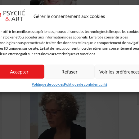
Gérer le consentement aux cookies
Anne-Sylvie PELLOUX
r offrir les meilleures expériences, nous utilisons des technologies telles que les cookie
Rédactrice en chef adjointe de la revue Enfances
r stocker et/ou accéder aux informations des appareils. Le fait de consentir à ces
& psy.
hnologies nous permettra de traiter des données telles que le comportement de navigat
les ID uniques sur ce site. Le fait de ne pas consentir ou de retirer son consentement peu
ir un effet négatif sur certaines caractéristiques et fonctions.
Lire la suite
Accepter
Refuser
Voir les préférence
Politique de cookies
Politique de confidentialité