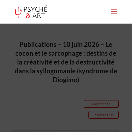
Publications – 10 juin 2026 – Le
cocon et le sarcophage : destins de
la créativité et de la destructivité
dans la syllogomanie (syndrome de
Diogène)
Conférence
Intervenants