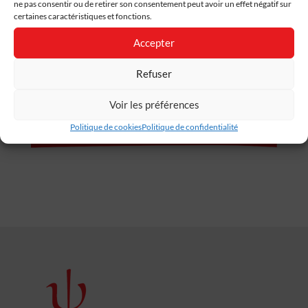
ne pas consentir ou de retirer son consentement peut avoir un effet négatif sur
– Pichon, Adrien. « Chapitre 20. Les maux et les choses.
certaines caractéristiques et fonctions.
Vers une approche psychanalytique de la
syllogomanie »: Dans Pratiques cliniques et dispositifs
Accepter
« aux limites », 28394. Dunod, 2022.
Refuser
Voir les préférences
Politique de cookies
Politique de confidentialité