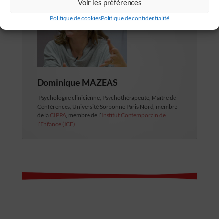
Voir les préférences
Politique de cookies
Politique de confidentialité
Dominique MAZEAS
Psychologue clinicienne, Psychothérapeute, Maître de
Conférences, Université Sorbonne Paris Nord, membre
de la
CIPPA
,
membre de l’
Institut Contemporain de
l’Enfance (ICE)