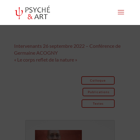
Intervenants 26 septembre 2022 – Conférence de
Germaine ACOGNY
« Le corps reflet de la nature »
Colloque
Publications
Textes