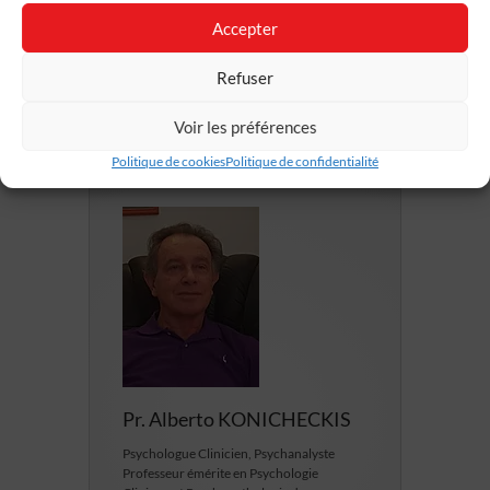
et psychopathologie (
UTRPP
).
Accepter
Refuser
Lire la suite
Voir les préférences
Politique de cookies
Politique de confidentialité
Pr. Alberto KONICHECKIS
Psychologue Clinicien, Psychanalyste
Professeur émérite en Psychologie