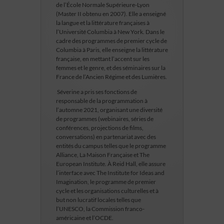
de l’École Normale Supérieure-Lyon
(Master II obtenu en 2007). Elle a enseigné
la langue et la littérature françaises à
l’Université Columbia à New York. Dans le
cadre des programmes de premier cycle de
Columbia à Paris, elle enseigne la littérature
française, en mettant l’accent sur les
femmes et le genre, et des séminaires sur la
France de l’Ancien Régime et des Lumières.
Séverine a pris ses fonctions de
responsable de la programmation à
l’automne 2021, organisant une diversité
de programmes (webinaires, séries de
conférences, projections de films,
conversations) en partenariat avec des
entités du campus telles que le programme
Alliance, La Maison Française et The
European Institute. À Reid Hall, elle assure
l’interface avec The Institute for Ideas and
Imagination, le programme de premier
cycle et les organisations culturelles et à
but non lucratif locales telles que
l’UNESCO, la Commission franco-
américaine et l’OCDE.