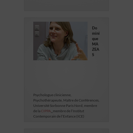
Do
mini
que
MA
ZEA
S
Psychologue clinicienne,
Psychothérapeute, Maître de Conférences,
Université Sorbonne Paris Nord, membre
de la
CIPPA
,
membre de l’Institut
Contemporain de l’Enfance (ICE)