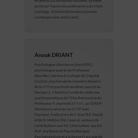
en lettres à la Sorbonne Nouvelle. Sa thèse
porte sur l’œuvre du poète américain Clark
Coolidge, ‘L’Unheimliche dans la poésie
contemporaine américaine’.
Anouk DRIANT
Psychologue clinicienne (dont IFPC),
psychologue auprès du Professeur
Aboulker (service d’urologie de l’Hôpital
Cochin), psychanalyste (membre titulaire
de la
SPP
) et psychodramatiste (auprès du
Docteur L. Chertok à l’unité de médecine
psychosomatique de l’Elan Retrouvé et du
Professeur P. Jeammet à l’
IMM
, au CEREP-
Montsouris ainsi qu’au CCTP Jean
Favreau), traductrice de T. Szaz (Ed. Payot)
et de D. Meltzer (Ed. Cesura), auteure de
contributions aux Ed. L’Harmattan, aux Ed.
PUF, à la Revue de Psychothérapie
Psychanalytique et à la Revue Française de